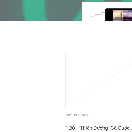
2025.10.17 08:47
Tt88 - “Thiên Đường” Cá Cược 