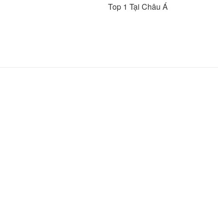
Top 1 Tại Châu Á