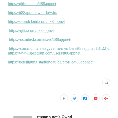
tt88app.net's Ownd